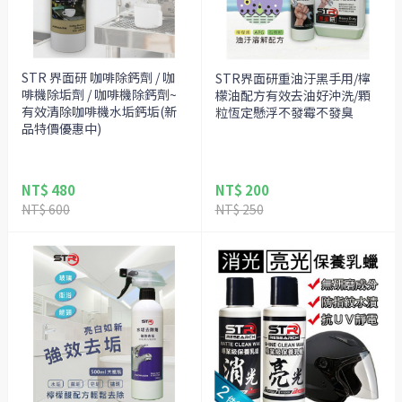
STR 界面研 咖啡除鈣劑 / 咖
STR界面研重油汙黑手用/檸
啡機除垢劑 / 咖啡機除鈣劑~
檬油配方有效去油好沖洗/顆
有效清除咖啡機水垢鈣垢(新
粒恆定懸浮不發霉不發臭
品特價優惠中)
NT$ 480
NT$ 200
NT$ 600
NT$ 250