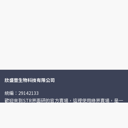
欣盛豐生物科技有限公司
統編：29142133
歡迎來到STR界面研的官方賣場，這裡使用綠界賣場，是一
個安全的網路購物平台，請安心使用。
您也可以在各大網購平台搜尋STR，來選購我們的商品，或
前往蝦皮官方購物網站 https://shopee.tw/prowash
非常感謝！