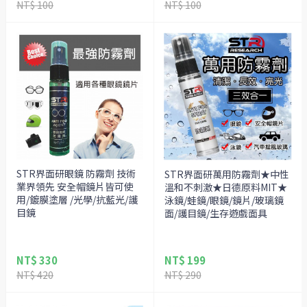
NT$ 100
NT$ 100
STR界面研眼鏡 防霧劑 技術
STR界面研萬用防霧劑★中性
業界領先 安全帽鏡片皆可使
溫和不刺激★日德原料MIT★
用/鍍膜塗層 /光學/抗藍光/護
泳鏡/蛙鏡/眼鏡/鏡片/玻璃鏡
目鏡
面/護目鏡/生存遊戲面具
NT$ 330
NT$ 199
NT$ 420
NT$ 290