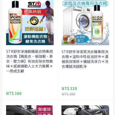
STR舒亦淨運動機能衣物專用
STR舒亦淨滾筒洗衣機專用洗
洗衣精【機能衣、瑜珈服、車
衣精＊溫和中性低泡好沖＊濃
衣、壓力褲】有效去除衣物異
縮高效環保＊優越洗淨力＊洗
味＊感謝運動人士大力推薦＊
衣槽越洗越乾淨
一用成主顧
NT$ 330
NT$ 360
NT$ 380