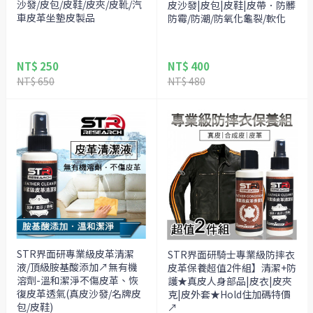
沙發/皮包/皮鞋/皮夾/皮靴/汽
皮沙發|皮包|皮鞋|皮帶．防髒
車皮革坐墊皮製品
防霉/防潮/防氧化龜裂/軟化
NT$ 250
NT$ 400
NT$ 650
NT$ 480
STR界面研專業級皮革清潔
STR界面研騎士專業級防摔衣
液/頂級胺基酸添加↗無有機
皮革保養超值2件組】清潔+防
溶劑-溫和潔淨不傷皮革、恢
護★真皮人身部品|皮衣|皮夾
復皮革透氣(真皮沙發/名牌皮
克|皮外套★Hold住加碼特價
包/皮鞋)
↗