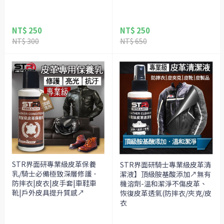
NT$ 250
NT$ 250
NT$ 300
NT$ 650
STR界面研專業級皮革保養
STR界面研騎士專業級皮革清
乳/騎士必備極致深層修護．
潔液】頂級胺基酸添加↗無有
防摔衣|皮衣|皮手套|車鞋車
機溶劑-溫和潔淨不傷皮革、
靴|戶外皮具提升質感↗
恢復皮革透氣(防摔衣/夾克/皮
衣