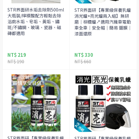
STR界面研水垢去除劑500ml
STR界面研【專業級保養乳蠟
大瓶裝/檸檬酸配方輕鬆去除
消光蠟+亮光蠟兩入組】無研
浴廁水垢、皂垢、黃垢、鏽
磨｜棕櫚蠟↗適用汽機車電動
斑/不鏽鋼、玻璃、瓷器、磁
車全車｜安全帽｜簡易 鍍膜｜
磚都適用
漆面還原
NT$ 219
NT$ 330
NT$ 190
NT$ 660
STR界面研【專業級保養乳蠟
STR界面研【專業級保養乳蠟