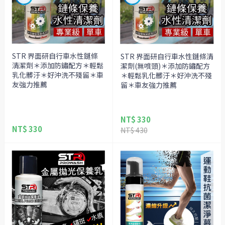
STR 界面研自行車水性鏈條
STR 界面研自行車水性鏈條清
清潔劑＊添加防鏽配方＊輕鬆
潔劑(無噴頭)＊添加防鏽配方
乳化髒汙＊好沖洗不殘留＊車
＊輕鬆乳化髒汙＊好沖洗不殘
友強力推薦
留＊車友強力推薦
NT$ 330
NT$ 330
NT$ 430