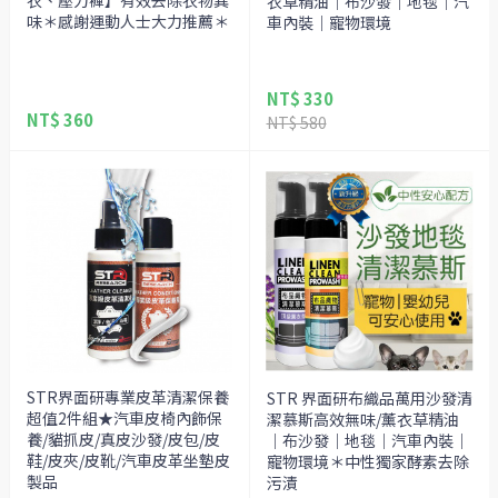
衣、壓力褲】有效去除衣物異
衣草精油｜布沙發｜地毯｜汽
味＊感謝運動人士大力推薦＊
車內裝｜寵物環境
NT$ 330
NT$ 360
NT$ 580
STR界面研專業皮革清潔保養
STR 界面研布織品萬用沙發清
超值2件組★汽車皮椅內飾保
潔慕斯高效無味/薰衣草精油
養/貓抓皮/真皮沙發/皮包/皮
｜布沙發｜地毯｜汽車內裝｜
鞋/皮夾/皮靴/汽車皮革坐墊皮
寵物環境＊中性獨家酵素去除
製品
污漬