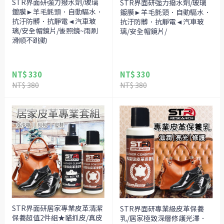
STR界面研強力撥水劑/玻璃
STR界面研強力撥水劑/玻璃
鍍膜►羊毛氈頭．自動驅水．
鍍膜►羊毛氈頭．自動驅水．
抗汙防髒．抗靜電◄汽車玻
抗汙防髒．抗靜電◄汽車玻
璃/安全帽鏡片/後照鏡~雨刷
璃/安全帽鏡片/
滑順不跳動
NT$ 330
NT$ 330
NT$ 380
NT$ 380
STR界面研居家專業皮革清潔
STR界面研專業級皮革保養
保養超值2件組★貓抓皮/真皮
乳/居家極致深層修護光澤．